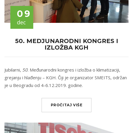
09
dec
50. MEDJUNARODNI KONGRES I
IZLOŽBA KGH
Jubilarni,
50
. Međunarodni kongres i izložba o klimatizaciji,
grejanju i hlađenju – KGH. Čiji je organizator SMEITS, održan
je u Beogradu od 4-6.12.2019. godine.
PROČITAJ VIŠE