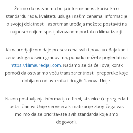
Želimo da ostvarimo bolju informisanost korisnika o
standardu rada, kvalitetu usluga i našim cenama. Informacije
o svojoj delatnosti i asortiman uređaja možete postaviti na
najposećenijem specijalizovanom portalu o klimatizaciji.
Klimauredjaji.com daje presek cena svih tipova uređaja kao i
cene usluga u svim gradovima, ponudu možete pogledati na
https://klimauredjaji.com
. Nadamo se da će i ovaj korak
pomoći da ostvarimo veću transparentnost i preporuke koje
dobijamo od uvoznika i drugih članova Unije.
Nakon postavljanja informacija o firmi, stranice će pregledati
ostali članovi Unije servisera klimatizacije zbog čega vas
molimo da se pridržavate svih standarda koje smo
dogovorili.