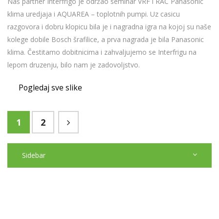
Naš partner Interfrigo je održao seminar VRF i RAC Panasonic
klima uredjaja i AQUAREA – toplotnih pumpi. Uz casicu
razgovora i dobru klopicu bila je i nagradna igra na kojoj su naše
kolege dobile Bosch šrafilice, a prva nagrada je bila Panasonic
klima. Čestitamo dobitnicima i zahvaljujemo se Interfrigu na
lepom druzenju, bilo nam je zadovoljstvo.
Pogledaj sve slike
1
2
Sidebar