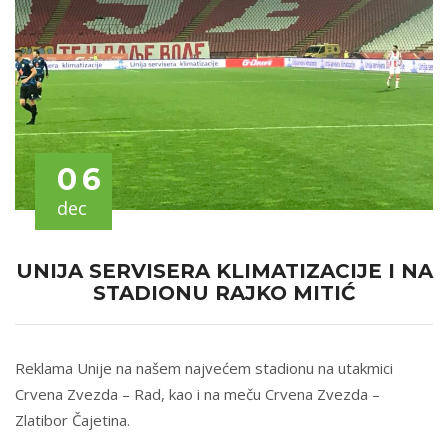
06
dec
UNIJA SERVISERA KLIMATIZACIJE I NA
STADIONU RAJKO MITIĆ
Reklama Unije na našem najvećem stadionu na utakmici
Crvena Zvezda – Rad, kao i na meču Crvena Zvezda –
Zlatibor Čajetina.