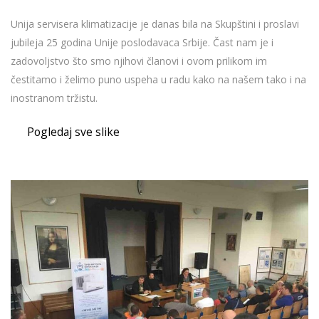
Unija servisera klimatizacije je danas bila na Skupštini i proslavi
jubileja 25 godina Unije poslodavaca Srbije. Čast nam je i
zadovoljstvo što smo njihovi članovi i ovom prilikom im
čestitamo i želimo puno uspeha u radu kako na našem tako i na
inostranom tržistu.
Pogledaj sve slike