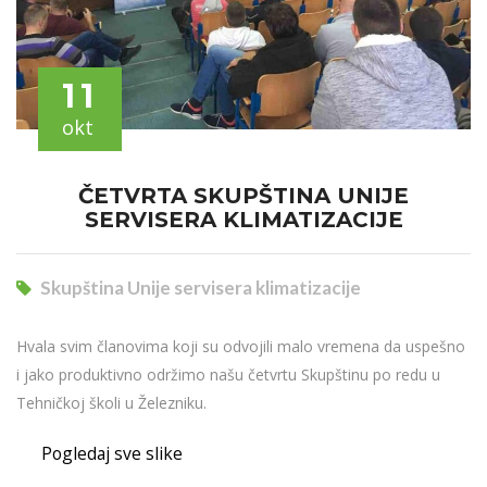
11
okt
ČETVRTA SKUPŠTINA UNIJE
SERVISERA KLIMATIZACIJE
Skupština Unije servisera klimatizacije
Hvala svim članovima koji su odvojili malo vremena da uspešno
i jako produktivno održimo našu četvrtu Skupštinu po redu u
Tehničkoj školi u Železniku.
Pogledaj sve slike