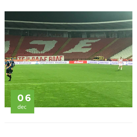
06
dec