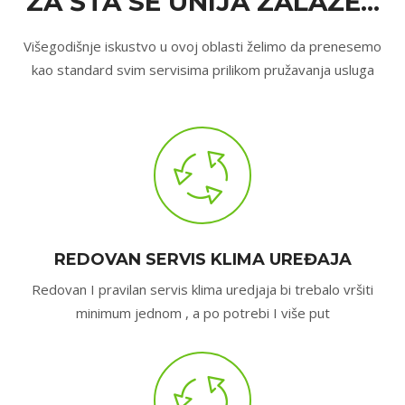
ZA ŠTA SE UNIJA ZALAŽE...
Višegodišnje iskustvo u ovoj oblasti želimo da prenesemo
kao standard svim servisima prilikom pružavanja usluga
REDOVAN SERVIS KLIMA UREĐAJA
Redovan I pravilan servis klima uredjaja bi trebalo vršiti
minimum jednom , a po potrebi I više put