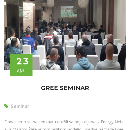
23
apr
GREE SEMINAR
Seminar
Danas smo se na seminaru družili sa prijateljima iz Energy Net-
a, a Majstor Žare je tom prilikom podelio i vredne nagrade koje