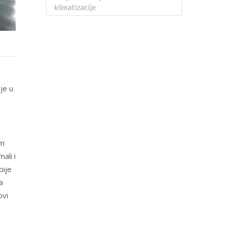
klimatizacije
je u
om
ali i
bije
a
ovi