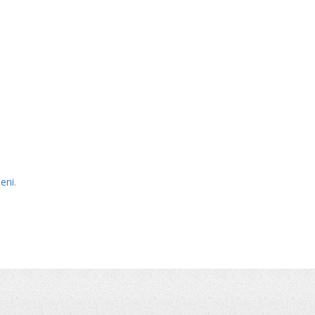
jeni
.