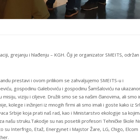
aciji, grejanju i hlađenju – KGH. Čiji je organizator SMEITS, održan 
štandu prestavi i ovom prilikom se zahvaljujemo SMEITS-u i
jeviću, gospodinu Galeboviću i gospodinu Šamšaloviću na ukazan
iju, viziju i ciljeve. Družili smo se sa našim članovima, ali smo im
e, kolege i inžinjeri iz mnogih firmi ali smo imali i goste kako iz Sr
vaca Srbije koja prati naš rad, kao i Ministarstvo ekologije sa kojim
a našu struku.Takodje su nas posetili profesori Tehničke škole N
o su Interfrigo, Etaž, Energynet i Majstor Žare, LG, Chigo, Elcom
cher.