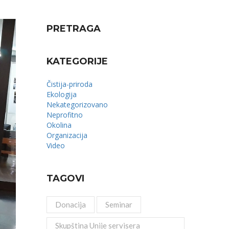
PRETRAGA
KATEGORIJE
Čistija-priroda
Ekologija
Nekategorizovano
Neprofitno
Okolina
Organizacija
Video
TAGOVI
Donacija
Seminar
Skupština Unije servisera