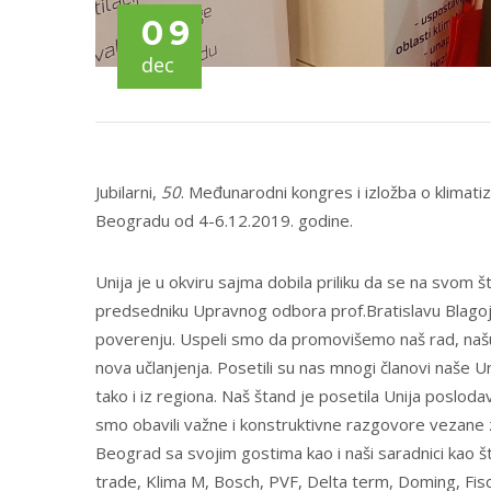
09
dec
Jubilarni,
50
. Međunarodni kongres i izložba o klimatiz
Beogradu od 4-6.12.2019. godine.
Unija je u okviru sajma dobila priliku da se na svom 
predsedniku Upravnog odbora prof.Bratislavu Blago
poverenju. Uspeli smo da promovišemo naš rad, našu mis
nova učlanjenja. Posetili su nas mnogi članovi naše Unij
tako i iz regiona. Naš štand je posetila Unija posloda
smo obavili važne i konstruktivne razgovore vezane z
Beograd sa svojim gostima kao i naši saradnici kao št
trade, Klima M, Bosch, PVF, Delta term, Doming, Fis