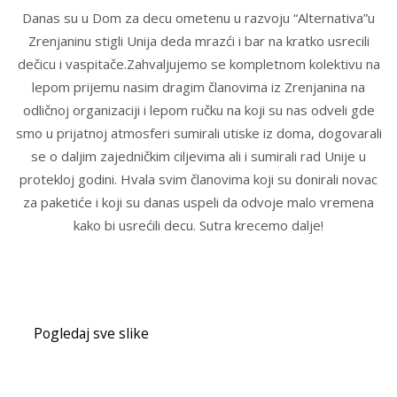
Danas su u Dom za decu ometenu u razvoju “Alternativa”u
Zrenjaninu stigli Unija deda mrazći i bar na kratko usrecili
dečicu i vaspitače.Zahvaljujemo se kompletnom kolektivu na
lepom prijemu nasim dragim članovima iz Zrenjanina na
odličnoj organizaciji i lepom ručku na koji su nas odveli gde
smo u prijatnoj atmosferi sumirali utiske iz doma, dogovarali
se o daljim zajedničkim ciljevima ali i sumirali rad Unije u
protekloj godini. Hvala svim članovima koji su donirali novac
za paketiće i koji su danas uspeli da odvoje malo vremena
kako bi usrećili decu. Sutra krecemo dalje!
Pogledaj sve slike