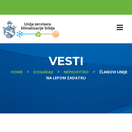
VESTI
>
>
>
HOME
DOGAĐAJI
NEPROFITNO
ČLANOVI UNIJE
NA LEPOM ZADATKU