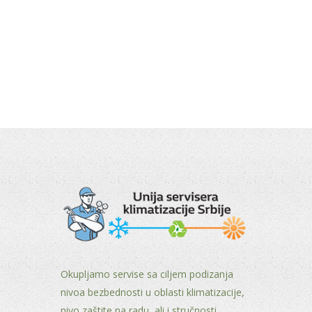
Okupljamo servise sa ciljem podizanja
nivoa bezbednosti u oblasti klimatizacije,
nivo zaštite na radu, ali i stručnosti.