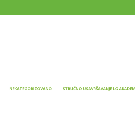
20190509_110726
>
>
NEKATEGORIZOVANO
STRUČNO USAVRŠAVANJE LG AKADEM