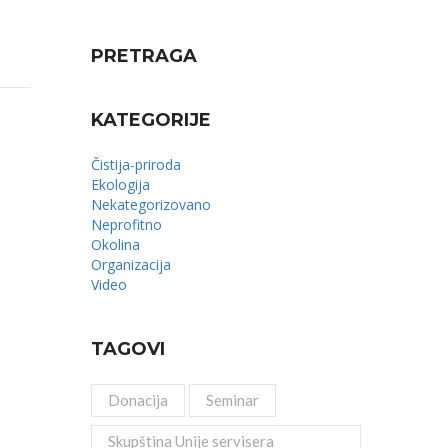
PRETRAGA
KATEGORIJE
Čistija-priroda
Ekologija
Nekategorizovano
Neprofitno
Okolina
Organizacija
Video
TAGOVI
Donacija
Seminar
Skupština Unije servisera