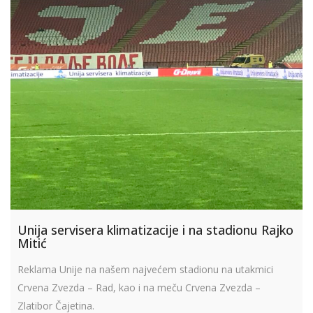
Unija servisera klimatizacije i na stadionu Rajko
Mitić
Reklama Unije na našem najvećem stadionu na utakmici
Crvena Zvezda – Rad, kao i na meču Crvena Zvezda –
Zlatibor Čajetina.