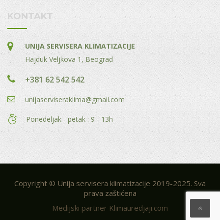
KONTAKT
UNIJA SERVISERA KLIMATIZACIJE
Hajduk Veljkova 1, Beograd
+381 62 542 542
unijaserviseraklima@gmail.com
Ponedeljak - petak : 9 - 13h
Copyright © Unija servisera klimatizacije 2019-2025. Sva
prava zaštićena
Medijski partner Klimauredjaji.com