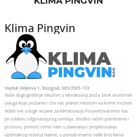
KLIMA PINGVIN
Klima Pingvin
Hajduk Veljkova 1, Beograd, 065/3565-133
Naše dugogodišnje iskustvo u klimatizaciji pruža širok asortiman
usluga koje pružamo i čini nas jednim mestom na kome možete
dobiti sve usluge vezane za klimatizaciju.Posavetovaćemo Vas
pri odabiru odgovarajućeg uređaja, shodno vašim potrebama i
prostoru, pomoći ćemo Vam u planiranju i projektovanju
optimalnog rešenja.Naime, u ponudi imamo veliki broj klima