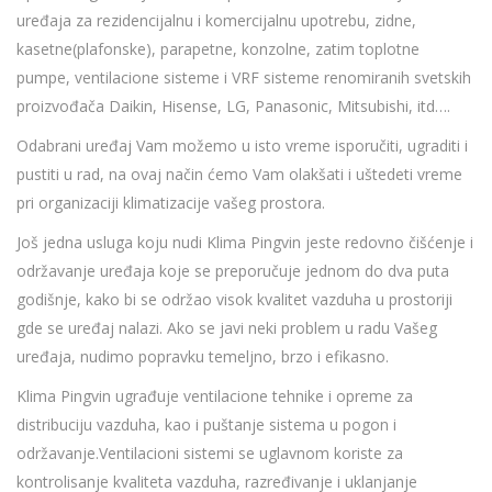
uređaja za rezidencijalnu i komercijalnu upotrebu, zidne,
kasetne(plafonske), parapetne, konzolne, zatim toplotne
pumpe, ventilacione sisteme i VRF sisteme renomiranih svetskih
proizvođača Daikin, Hisense, LG, Panasonic, Mitsubishi, itd….
Odabrani uređaj Vam možemo u isto vreme isporučiti, ugraditi i
pustiti u rad, na ovaj način ćemo Vam olakšati i uštedeti vreme
pri organizaciji klimatizacije vašeg prostora.
Još jedna usluga koju nudi Klima Pingvin jeste redovno čišćenje i
održavanje uređaja koje se preporučuje jednom do dva puta
godišnje, kako bi se održao visok kvalitet vazduha u prostoriji
gde se uređaj nalazi. Ako se javi neki problem u radu Vašeg
uređaja, nudimo popravku temeljno, brzo i efikasno.
Klima Pingvin ugrađuje ventilacione tehnike i opreme za
distribuciju vazduha, kao i puštanje sistema u pogon i
održavanje.Ventilacioni sistemi se uglavnom koriste za
kontrolisanje kvaliteta vazduha, razređivanje i uklanjanje