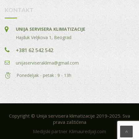
KONTAKT
UNIJA SERVISERA KLIMATIZACIJE
Hajduk Veljkova 1, Beograd
+381 62 542 542
unijaserviseraklima@gmail.com
Ponedeljak - petak : 9 - 13h
Copyright © Unija servisera klimatizacije 2019-2025. Sva
prava zaštićena
Medijski partner Klimauredjaji.com