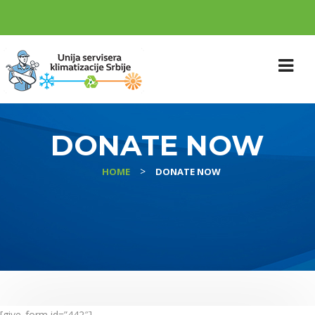
DONATE NOW
>
HOME
DONATE NOW
[give_form id=”442″]